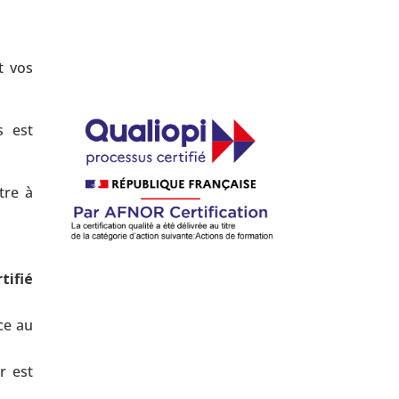
t vos
s est
tre à
tifié
ce au
r est