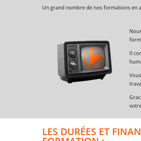
Un grand nombre de nos formations en aud
Nous
for
Il c
huma
Vous
trav
Grac
votr
LES DURÉES ET FINA
FORMATION :